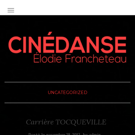
OUVRIR/FERMER LA NAVIGATION
UNCATEGORIZED
Carrière TOCQUEVILLE
Posté le
by
novembre 28, 2012
admin