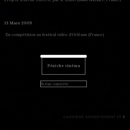
13 Mars 2009
En compétition au festival vidéo d’Orléans (France)
Péniche cinéma
Scène ouverte
Navigation
CARRIÈRE APPARTEMENT 27
d'article